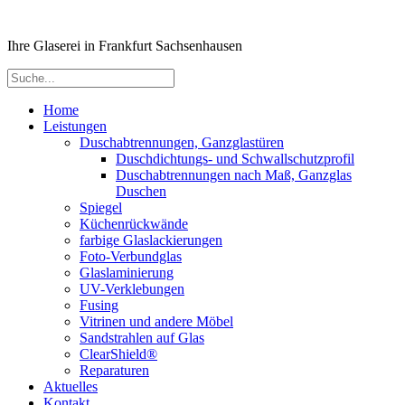
Ihre Glaserei in Frankfurt Sachsenhausen
Home
Leistungen
Duschabtrennungen, Ganzglastüren
Duschdichtungs- und Schwallschutzprofil
Duschabtrennungen nach Maß, Ganzglas
Duschen
Spiegel
Küchenrückwände
farbige Glaslackierungen
Foto-Verbundglas
Glaslaminierung
UV-Verklebungen
Fusing
Vitrinen und andere Möbel
Sandstrahlen auf Glas
ClearShield®
Reparaturen
Aktuelles
Kontakt