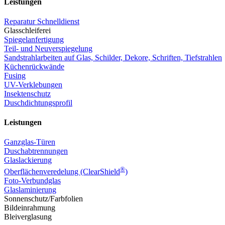
Leistungen
Reparatur Schnelldienst
Glasschleiferei
Spiegelanfertigung
Teil- und Neuverspiegelung
Sandstrahlarbeiten auf Glas, Schilder, Dekore, Schriften, Tiefstrahlen
Küchenrückwände
Fusing
UV-Verklebungen
Insektenschutz
Duschdichtungsprofil
Leistungen
Ganzglas-Türen
Duschabtrennungen
Glaslackierung
®
Oberflächenveredelung (ClearShield
)
Foto-Verbundglas
Glaslaminierung
Sonnenschutz/Farbfolien
Bildeinrahmung
Bleiverglasung