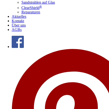
Sandstrahlen auf Glas
®
ClearShield
Reparaturen
Aktuelles
Kontakt
Über uns
AGBs