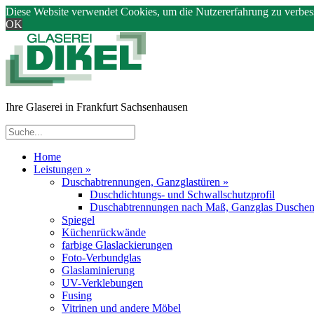
Diese Website verwendet Cookies, um die Nutzererfahrung zu verbes
OK
Ihre Glaserei in Frankfurt Sachsenhausen
Home
Leistungen
»
Duschabtrennungen, Ganzglastüren
»
Duschdichtungs- und Schwallschutzprofil
Duschabtrennungen nach Maß, Ganzglas Dusche
Spiegel
Küchenrückwände
farbige Glaslackierungen
Foto-Verbundglas
Glaslaminierung
UV-Verklebungen
Fusing
Vitrinen und andere Möbel