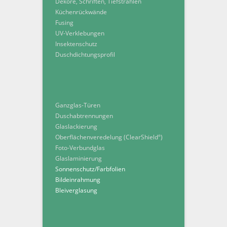
Dekore, Schriften, Tiefstrahlen
Küchenrückwände
Fusing
UV-Verklebungen
Insektenschutz
Duschdichtungsprofil
Ganzglas-Türen
Duschabtrennungen
Glaslackierung
Oberflächenveredelung (ClearShield
)
®
Foto-Verbundglas
Glaslaminierung
Sonnenschutz/Farbfolien
Bildeinrahmung
Bleiverglasung