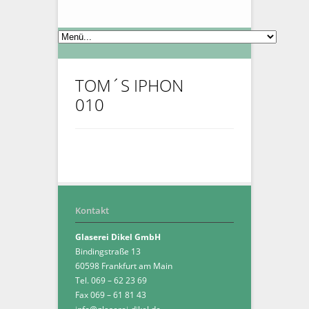
TOM´S IPHON
010
Kontakt
Glaserei Dikel GmbH
Bindingstraße 13
60598 Frankfurt am Main
Tel. 069 – 62 23 69
Fax 069 – 61 81 43