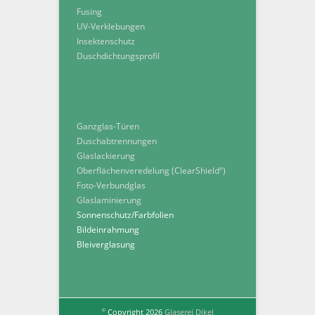
Fusing
UV-Verklebungen
Insektenschutz
Duschdichtungsprofil
Ganzglas-Türen
Duschabtrennungen
Glaslackierung
Oberflächenveredelung (ClearShield
)
®
Foto-Verbundglas
Glaslaminierung
Sonnenschutz/Farbfolien
Bildeinrahmung
Bleiverglasung
Copyright 2026
Glaserei Dikel
©