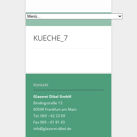
KUECHE_7
Kontakt
Glaserei Dikel GmbH
Bindingstraße 13
60598 Frankfurt am Main
Tel. 069 – 62 23 69
Fax 069 – 61 81 43
info@glaserei-dikel.de