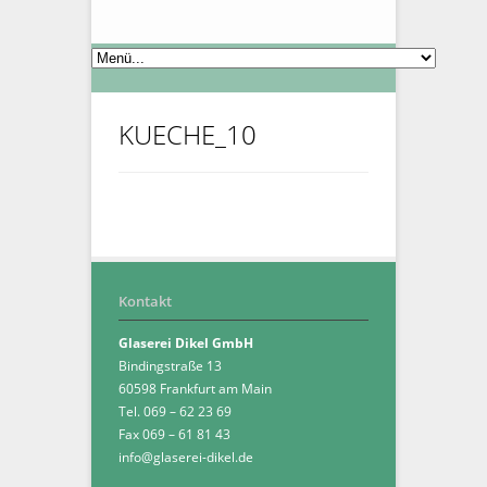
KUECHE_10
Kontakt
Glaserei Dikel GmbH
Bindingstraße 13
60598 Frankfurt am Main
Tel. 069 – 62 23 69
Fax 069 – 61 81 43
info@glaserei-dikel.de