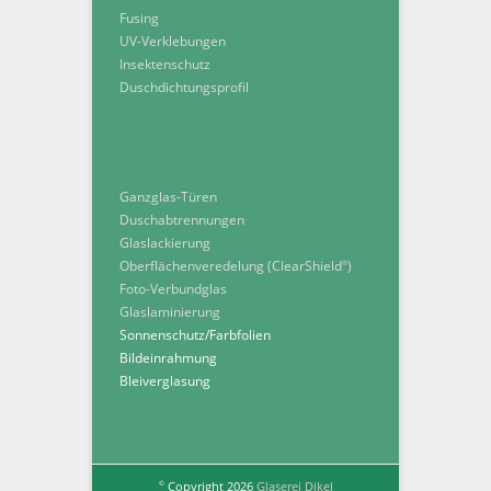
Fusing
UV-Verklebungen
Insektenschutz
Duschdichtungsprofil
Ganzglas-Türen
Duschabtrennungen
Glaslackierung
Oberflächenveredelung (ClearShield
)
®
Foto-Verbundglas
Glaslaminierung
Sonnenschutz/Farbfolien
Bildeinrahmung
Bleiverglasung
Copyright 2026
Glaserei Dikel
©