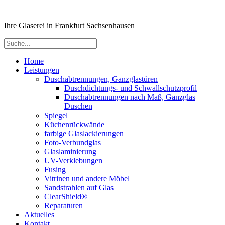
Ihre Glaserei in Frankfurt Sachsenhausen
Home
Leistungen
Duschabtrennungen, Ganzglastüren
Duschdichtungs- und Schwallschutzprofil
Duschabtrennungen nach Maß, Ganzglas
Duschen
Spiegel
Küchenrückwände
farbige Glaslackierungen
Foto-Verbundglas
Glaslaminierung
UV-Verklebungen
Fusing
Vitrinen und andere Möbel
Sandstrahlen auf Glas
ClearShield®
Reparaturen
Aktuelles
Kontakt