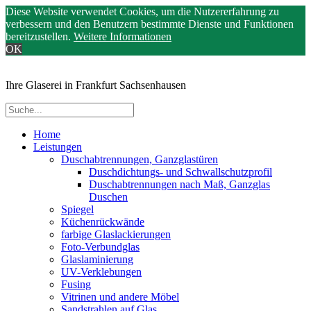
Diese Website verwendet Cookies, um die Nutzererfahrung zu
verbessern und den Benutzern bestimmte Dienste und Funktionen
bereitzustellen.
Weitere Informationen
OK
Ihre Glaserei in Frankfurt Sachsenhausen
Home
Leistungen
Duschabtrennungen, Ganzglastüren
Duschdichtungs- und Schwallschutzprofil
Duschabtrennungen nach Maß, Ganzglas
Duschen
Spiegel
Küchenrückwände
farbige Glaslackierungen
Foto-Verbundglas
Glaslaminierung
UV-Verklebungen
Fusing
Vitrinen und andere Möbel
Sandstrahlen auf Glas