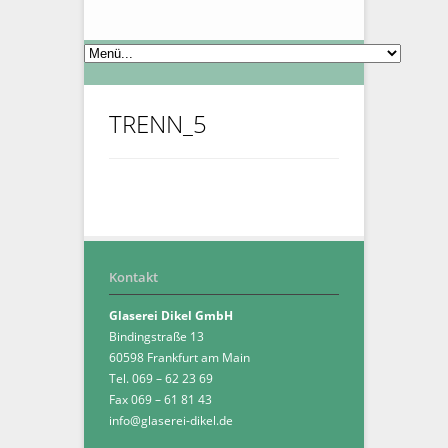
TRENN_5
Kontakt
Glaserei Dikel GmbH
Bindingstraße 13
60598 Frankfurt am Main
Tel. 069 – 62 23 69
Fax 069 – 61 81 43
info@glaserei-dikel.de