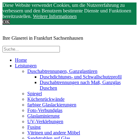
Diese Website verwendet Cookies, um die Nutzererfahrung zu
verbessern und den Benutzern bestimmte Dienste und Funktionen
bereitzustellen.
Weitere Informationen
OK
Ihre Glaserei in Frankfurt Sachsenhausen
Home
Leistungen
Duschabtrennungen, Ganzglastüren
Duschdichtungs- und Schwallschutzprofil
Duschabtrennungen nach Maß, Ganzglas
Duschen
Spiegel
Küchenrückwände
farbige Glaslackierungen
Foto-Verbundglas
Glaslaminierung
UV-Verklebungen
Fusing
Vitrinen und andere Möbel
Sandstrahlen auf Glas