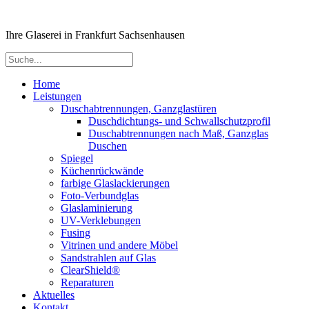
Ihre Glaserei in Frankfurt Sachsenhausen
Home
Leistungen
Duschabtrennungen, Ganzglastüren
Duschdichtungs- und Schwallschutzprofil
Duschabtrennungen nach Maß, Ganzglas
Duschen
Spiegel
Küchenrückwände
farbige Glaslackierungen
Foto-Verbundglas
Glaslaminierung
UV-Verklebungen
Fusing
Vitrinen und andere Möbel
Sandstrahlen auf Glas
ClearShield®
Reparaturen
Aktuelles
Kontakt