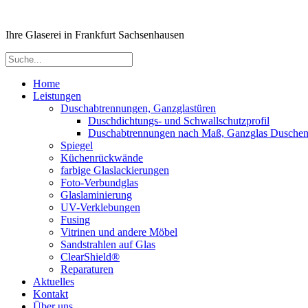
Ihre Glaserei in Frankfurt Sachsenhausen
Home
Leistungen
Duschabtrennungen, Ganzglastüren
Duschdichtungs- und Schwallschutzprofil
Duschabtrennungen nach Maß, Ganzglas Dusche
Spiegel
Küchenrückwände
farbige Glaslackierungen
Foto-Verbundglas
Glaslaminierung
UV-Verklebungen
Fusing
Vitrinen und andere Möbel
Sandstrahlen auf Glas
ClearShield®
Reparaturen
Aktuelles
Kontakt
Über uns