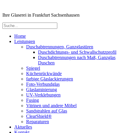
Ihre Glaserei in Frankfurt Sachsenhausen
Home
Leistungen
Duschabtrennungen, Ganzglastüren
Duschdichtungs- und Schwallschutzprofil
Duschabtrennungen nach Maß, Ganzglas
Duschen
Spiegel
Küchenrückwände
farbige Glaslackierungen
Foto-Verbundglas
Glaslaminierung
UV-Verklebungen
Fusing
Vitrinen und andere Möbel
Sandstrahlen auf Glas
ClearShield®
Reparaturen
Aktuelles
Kontakt