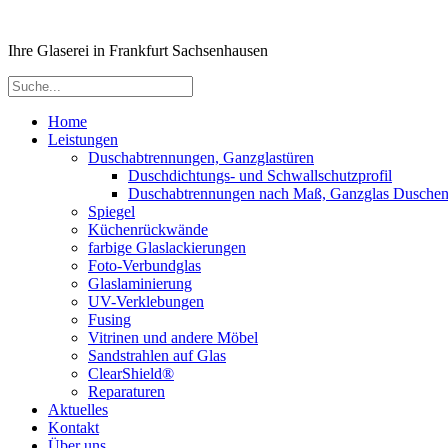
Ihre Glaserei in Frankfurt Sachsenhausen
Home
Leistungen
Duschabtrennungen, Ganzglastüren
Duschdichtungs- und Schwallschutzprofil
Duschabtrennungen nach Maß, Ganzglas Dusche
Spiegel
Küchenrückwände
farbige Glaslackierungen
Foto-Verbundglas
Glaslaminierung
UV-Verklebungen
Fusing
Vitrinen und andere Möbel
Sandstrahlen auf Glas
ClearShield®
Reparaturen
Aktuelles
Kontakt
Über uns