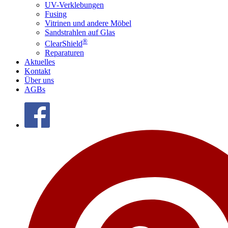
UV-Verklebungen
Fusing
Vitrinen und andere Möbel
Sandstrahlen auf Glas
®
ClearShield
Reparaturen
Aktuelles
Kontakt
Über uns
AGBs