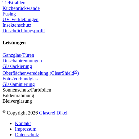
Tiefstrahlen
Küchenrückwände
Fusing
UV-Verklebungen
Insektenschutz
Duschdichtungsprofil
Leistungen
Ganzglas-Türen
Duschabtrennungen
Glaslackierung
®
Oberflächenveredelung (ClearShield
)
Foto-Verbundglas
Glaslaminierung
Sonnenschutz/Farbfolien
Bildeinrahmung
Bleiverglasung
©
Copyright 2026
Glaserei Dikel
Kontakt
Impressum
Datenschutz