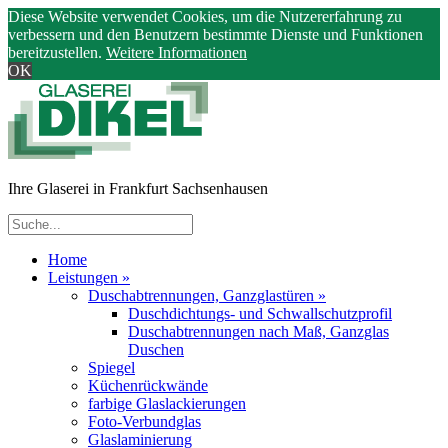
Diese Website verwendet Cookies, um die Nutzererfahrung zu
verbessern und den Benutzern bestimmte Dienste und Funktionen
bereitzustellen.
Weitere Informationen
OK
Ihre Glaserei in Frankfurt Sachsenhausen
Home
Leistungen
»
Duschabtrennungen, Ganzglastüren
»
Duschdichtungs- und Schwallschutzprofil
Duschabtrennungen nach Maß, Ganzglas
Duschen
Spiegel
Küchenrückwände
farbige Glaslackierungen
Foto-Verbundglas
Glaslaminierung