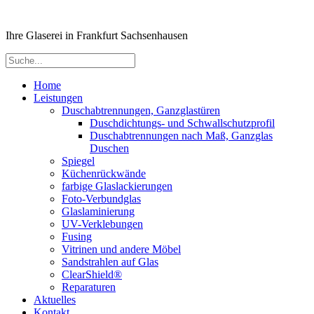
Ihre Glaserei in Frankfurt Sachsenhausen
Home
Leistungen
Duschabtrennungen, Ganzglastüren
Duschdichtungs- und Schwallschutzprofil
Duschabtrennungen nach Maß, Ganzglas
Duschen
Spiegel
Küchenrückwände
farbige Glaslackierungen
Foto-Verbundglas
Glaslaminierung
UV-Verklebungen
Fusing
Vitrinen und andere Möbel
Sandstrahlen auf Glas
ClearShield®
Reparaturen
Aktuelles
Kontakt