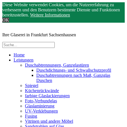
Diese Website verwendet Cookies, um die Nutzererfahrung zu
verbessern und den Benutzern bestimmte Dienste und Funktionen
bereitzustellen.
Weitere Informationen
OK
Ihre Glaserei in Frankfurt Sachsenhausen
Home
Leistungen
Duschabtrennungen, Ganzglastüren
Duschdichtungs- und Schwallschutzprofil
Duschabtrennungen nach Maß, Ganzglas
Duschen
Spiegel
Küchenrückwände
farbige Glaslackierungen
Foto-Verbundglas
Glaslaminierung
UV-Verklebungen
Fusing
Vitrinen und andere Möbel
Sandstrahlen auf Glas