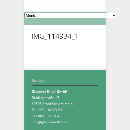
IMG_114934_1
Kontakt
Glaserei Dikel GmbH
Bindingstraße 13
60598 Frankfurt am Main
Tel. 069 – 62 23 69
Fax 069 – 61 81 43
info@glaserei-dikel.de