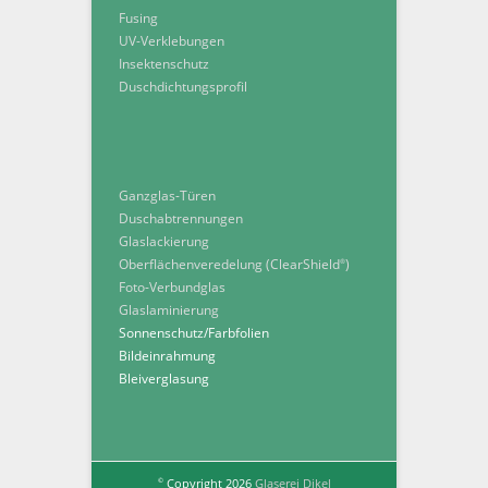
Fusing
UV-Verklebungen
Insektenschutz
Duschdichtungsprofil
Ganzglas-Türen
Duschabtrennungen
Glaslackierung
Oberflächenveredelung (ClearShield
)
®
Foto-Verbundglas
Glaslaminierung
Sonnenschutz/Farbfolien
Bildeinrahmung
Bleiverglasung
Copyright 2026
Glaserei Dikel
©