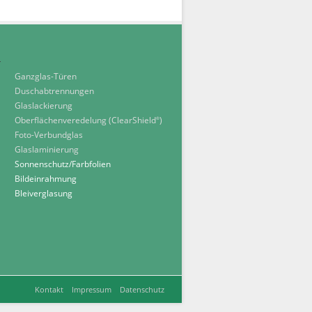
Ganzglas-Türen
Duschabtrennungen
Glaslackierung
Oberflächenveredelung (ClearShield
)
®
Foto-Verbundglas
Glaslaminierung
Sonnenschutz/Farbfolien
Bildeinrahmung
Bleiverglasung
Kontakt
Impressum
Datenschutz