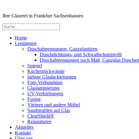
Ihre Glaserei in Frankfurt Sachsenhausen
Home
Leistungen
Duschabtrennungen, Ganzglastüren
Duschdichtungs- und Schwallschutzprofil
Duschabtrennungen nach Maß, Ganzglas Dusche
Spiegel
Küchenrückwände
farbige Glaslackierungen
Foto-Verbundglas
Glaslaminierung
UV-Verklebungen
Fusing
Vitrinen und andere Möbel
Sandstrahlen auf Glas
ClearShield®
Reparaturen
Aktuelles
Kontakt
Über uns