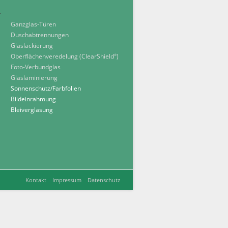
Ganzglas-Türen
Duschabtrennungen
Glaslackierung
Oberflächenveredelung (ClearShield
)
®
Foto-Verbundglas
Glaslaminierung
Sonnenschutz/Farbfolien
Bildeinrahmung
Bleiverglasung
Kontakt
Impressum
Datenschutz