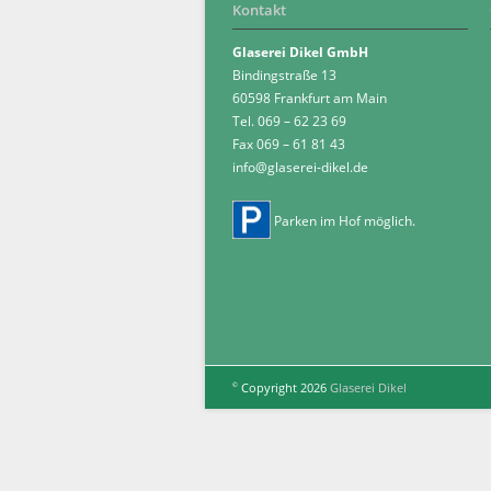
Kontakt
Glaserei Dikel GmbH
Bindingstraße 13
60598 Frankfurt am Main
Tel. 069 – 62 23 69
Fax 069 – 61 81 43
info@glaserei-dikel.de
Parken im Hof möglich.
Copyright 2026
Glaserei Dikel
©