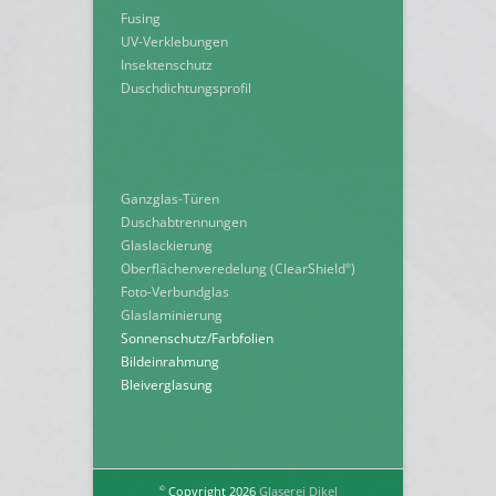
Fusing
UV-Verklebungen
Insektenschutz
Duschdichtungsprofil
Ganzglas-Türen
Duschabtrennungen
Glaslackierung
Oberflächenveredelung (ClearShield
)
®
Foto-Verbundglas
Glaslaminierung
Sonnenschutz/Farbfolien
Bildeinrahmung
Bleiverglasung
Copyright 2026
Glaserei Dikel
©