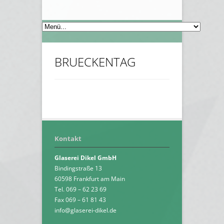
BRUECKENTAG
Kontakt
Glaserei Dikel GmbH
Bindingstraße 13
60598 Frankfurt am Main
Tel. 069 – 62 23 69
Fax 069 – 61 81 43
info@glaserei-dikel.de